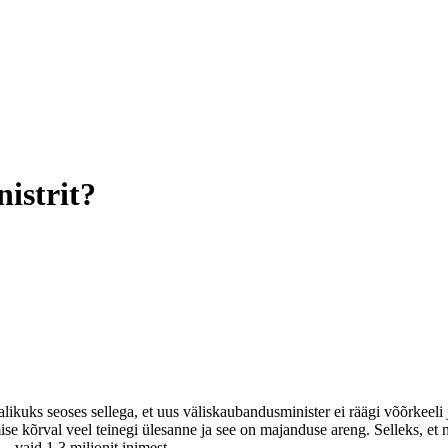
istrit?
kuks seoses sellega, et uus väliskaubandusminister ei räägi võõrkeeli j
kestmise kõrval veel teinegi ülesanne ja see on majanduse areng. Selleks, 
 – vaid 1,3 miljonit inimest.