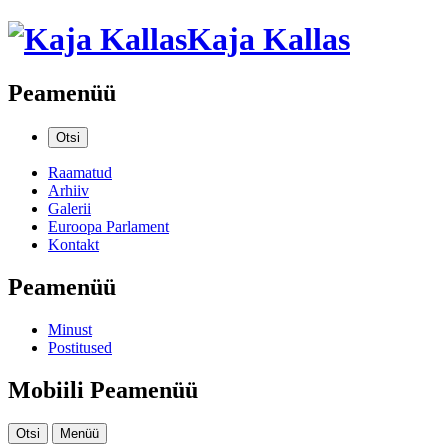
Kaja Kallas
Peamenüü
Otsi
Raamatud
Arhiiv
Galerii
Euroopa Parlament
Kontakt
Peamenüü
Minust
Postitused
Mobiili Peamenüü
Otsi
Menüü