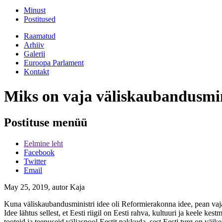
Minust
Postitused
Raamatud
Arhiiv
Galerii
Euroopa Parlament
Kontakt
Miks on vaja väliskaubandusmin
Postituse menüü
Eelmine leht
Facebook
Twitter
Email
May 25, 2019, autor Kaja
Kuna väliskaubandusministri idee oli Reformierakonna idee, pean vajali
Idee lähtus sellest, et Eesti riigil on Eesti rahva, kultuuri ja keele 
tooteid ja teenuseid väljaspool Eestit pakkuda, sest Eesti turg on väike