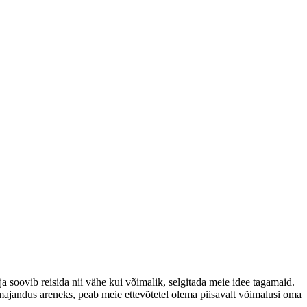
a soovib reisida nii vähe kui võimalik, selgitada meie idee tagamaid.
et majandus areneks, peab meie ettevõtetel olema piisavalt võimalusi oma